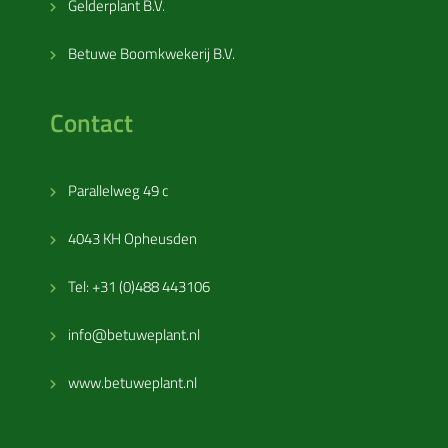
Gelderplant B.V.
Betuwe Boomkwekerij B.V.
Contact
Parallelweg 49 c
4043 KH Opheusden
Tel: +31 (0)488 443106
info@betuweplant.nl
www.betuweplant.nl