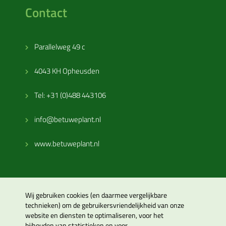
Contact
Parallelweg 49 c
4043 KH Opheusden
Tel: +31 (0)488 443106
info@betuweplant.nl
www.betuweplant.nl
Wij gebruiken cookies (en daarmee vergelijkbare
technieken) om de gebruikersvriendelijkheid van onze
website en diensten te optimaliseren, voor het
© 2026
Betuwe Plant B.V.
Privacy policy
Disclaimer
bijhouden van statistieken en voor